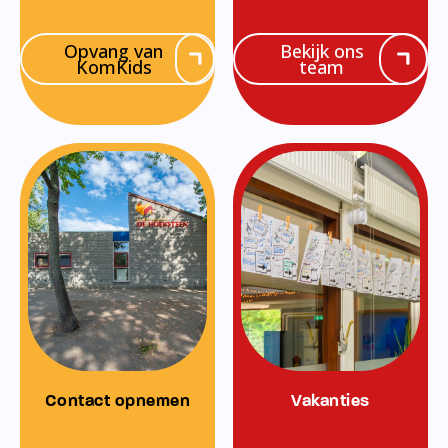
Opvang van
Bekijk ons
KomKids
team
Contact opnemen
Vakanties