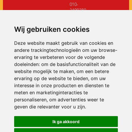
010-
2499280
directiedehoeksteen@siko.nl
Wij gebruiken cookies
ONDERDEEL VAN
Deze website maakt gebruik van cookies en
andere trackingtechnologieën om uw browse-
ervaring te verbeteren voor de volgende
doeleinden:
om de basisfunctionaliteit van de
website mogelijk te maken
,
om een betere
ervaring op de website te bieden
,
om uw
interesse in onze producten en diensten te
© 2026 De Hoeksteen | Alle rechten voorbehouden
meten en marketinginteracties te
personaliseren
,
om advertenties weer te
Privacy policy
|
Disclaimer
|
Klachtenregeling
|
RSIN en Anbi
|
Cookie
voorkeuren
geven die relevanter voor u zijn
.
Crealisatie
The MindOffice
Ik ga akkoord